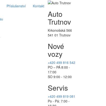
Příslušenství
Kontakt
Auto
su
Trutnov
Krkonošská 566
541 01 Trutnov
y
Nové
vozy
+420 499 816 542
PO – PÁ 8:00 -
17:00
SO 9:00 - 12:00
Servis
+420 499 819 081
Po - Pá: 7:00 -
16:30